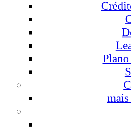
Crédi
C
D
Le
Plano
S
C
mais