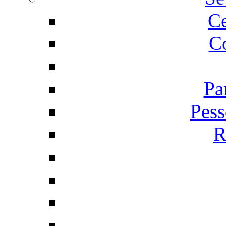
C
Co
Pa
Pess
R