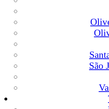
Oliv
Oli
Sant
São 
Va