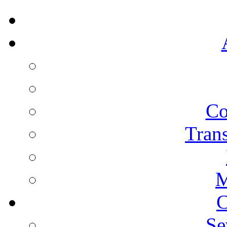
Co
Trans
M
C
Se