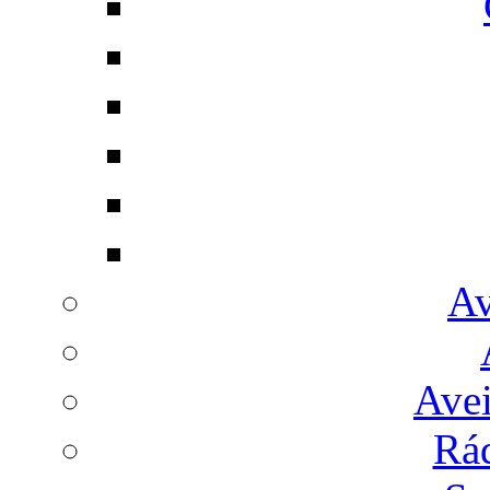
Av
Avei
Rá