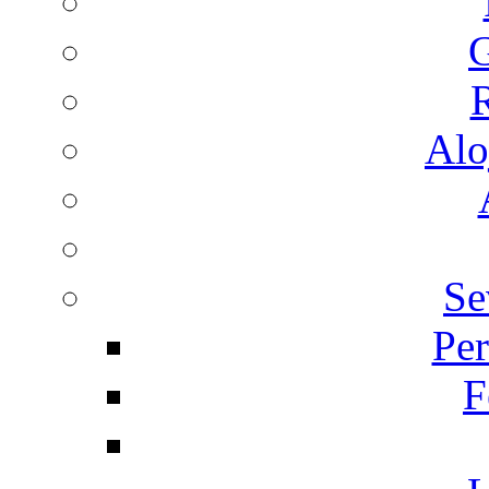
G
R
Alo
Se
Per
F