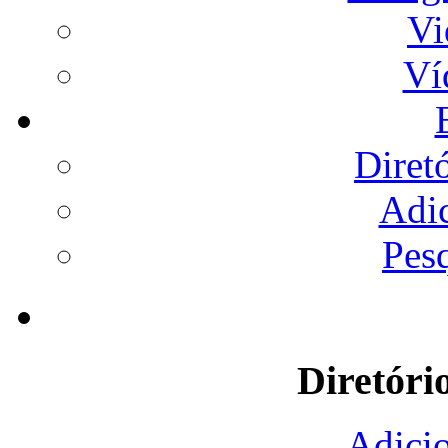
Vi
Ví
Diret
Adi
Pes
Diretóri
Adicio