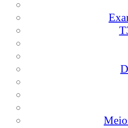
Exa
T
D
Meio