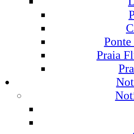
L
P
C
Ponte
Praia F
Pra
Not
Not