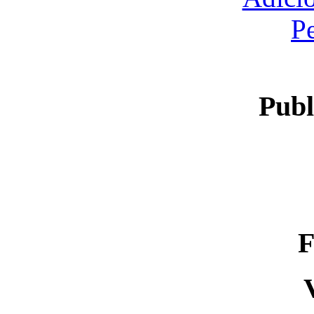
P
Publ
F