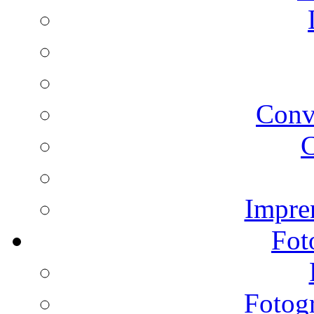
Conv
C
Impren
Fot
Fotogr