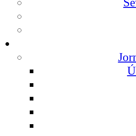
Se
Jor
Ú