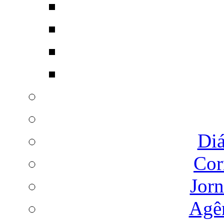
Diá
Cor
Jorn
Agên