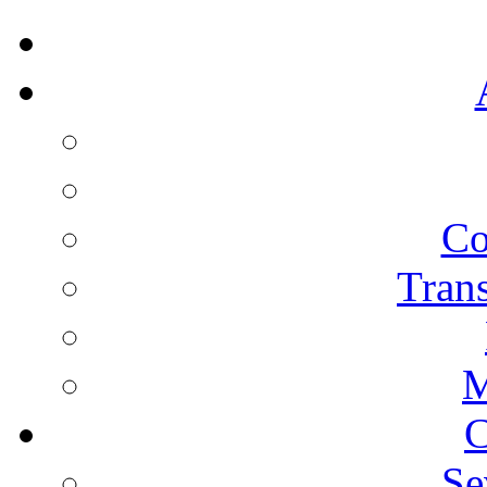
Co
Trans
M
C
Se