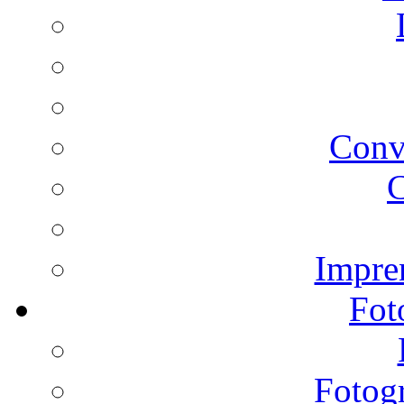
Conv
C
Impren
Fot
Fotogr