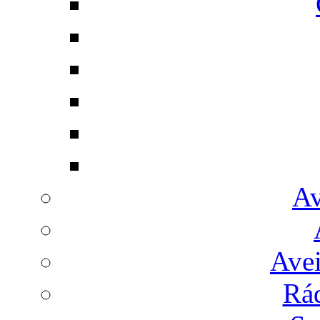
Av
Avei
Rá