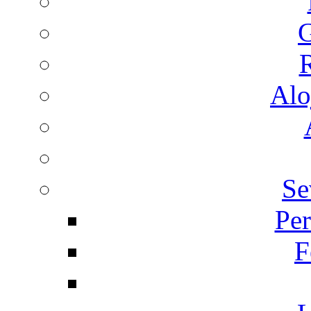
G
R
Alo
Se
Per
F