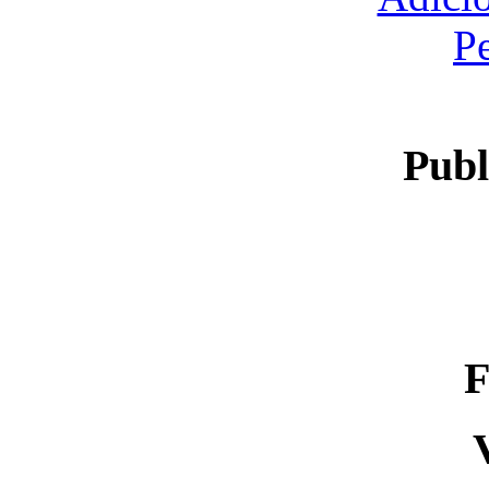
P
Publ
F