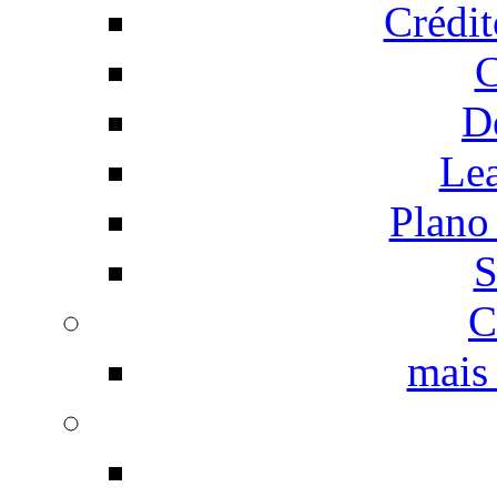
Crédi
C
D
Le
Plano
S
C
mais