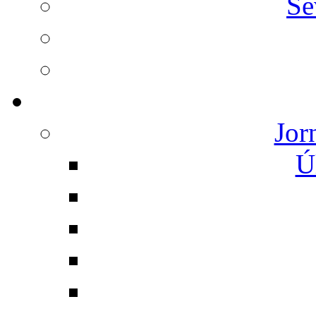
Se
Jor
Ú