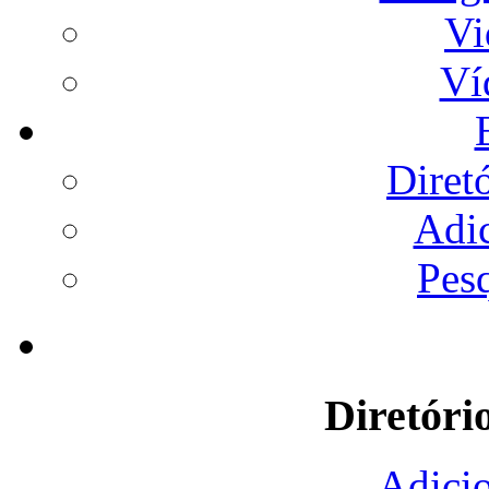
Vi
Ví
Diret
Adi
Pes
Diretóri
Adicio