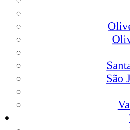
Oliv
Oli
Sant
São 
Va