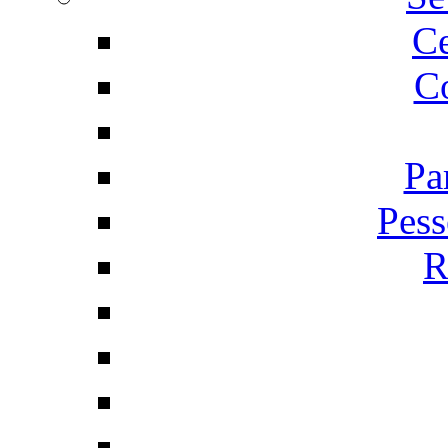
C
Co
Pa
Pess
R