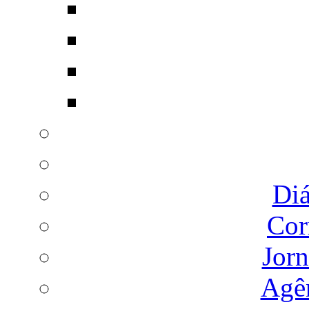
Diá
Cor
Jorn
Agên