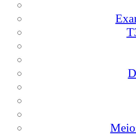
Exa
T
D
Meio