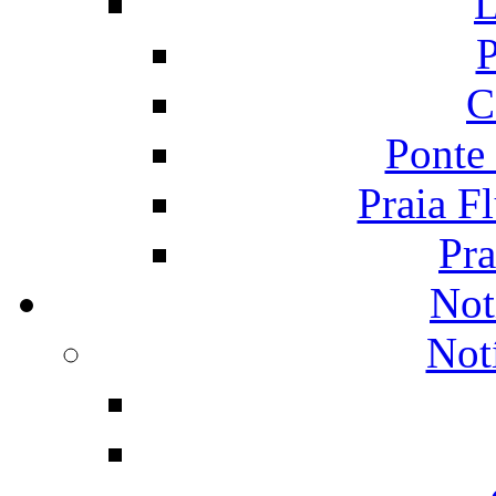
L
P
C
Ponte
Praia F
Pra
Not
Not